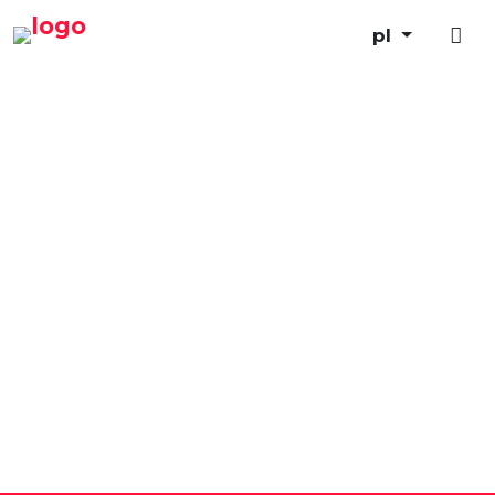
pl
Szukam pracy
Ik ben werkgever
Werken bij ons